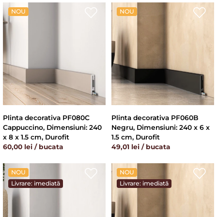
NOU
NOU
Plinta decorativa PF080C
Plinta decorativa PF060B
Cappuccino, Dimensiuni: 240
Negru, Dimensiuni: 240 x 6 x
x 8 x 1.5 cm, Durofit
1.5 cm, Durofit
60,00 lei / bucata
49,01 lei / bucata
NOU
NOU
Livrare: imediată
Livrare: imediată