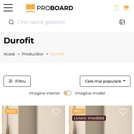
0
Cine caută, găsește!
Durofit
Acasă
Producător
Durofit
Filtru
Cele mai populare
Imagine interior
Imagine model
NOU
NOU
Livrare: imediată