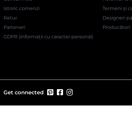
Istoric comenzi
Termeni și co
Retur
Designeri pa
Parteneri
Producători
GDPR (informații cu caracter personal)
Get connected