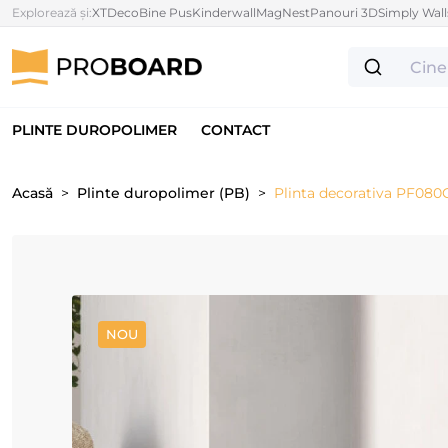
Explorează și:
XTDeco
Bine Pus
Kinderwall
MagNest
Panouri 3D
Simply Wall
PLINTE DUROPOLIMER
CONTACT
Acasă
Plinte duropolimer (PB)
Plinta decorativa PF080G 
NOU