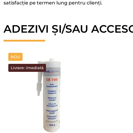
satisfacție pe termen lung pentru clienți.
ADEZIVI ȘI/SAU ACCES
NOU
Livrare: imediată