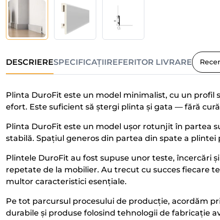
DESCRIERE
SPECIFICAȚII
REFERITOR LIVRARE
Recen
Plinta DuroFit este un model minimalist, cu un profil 
efort. Este suficient să ștergi plinta și gata — fără cu
Plinta DuroFit este un model ușor rotunjit în partea su
stabilă. Spațiul generos din partea din spate a plintei
Plintele DuroFit au fost supuse unor teste, încercări și v
repetate de la mobilier. Au trecut cu succes fiecare 
multor caracteristici esențiale.
Pe tot parcursul procesului de producție, acordăm pri
durabile și produse folosind tehnologii de fabricație 