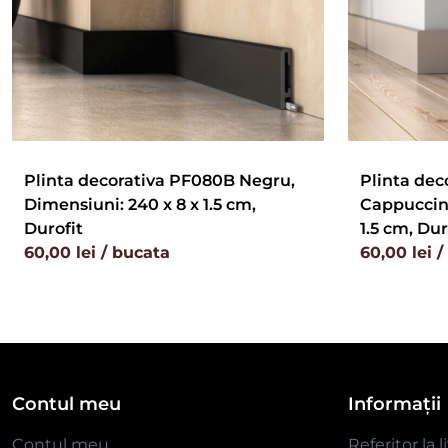
Plinta decorativa PF080B Negru,
Plinta dec
Dimensiuni: 240 x 8 x 1.5 cm,
Cappuccino
Durofit
1.5 cm, Dur
60,00 lei / bucata
60,00 lei 
Contul meu
Informații
Contul meu
Referitor la l