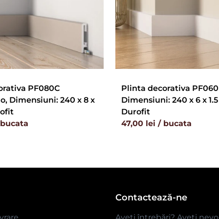
orativa PF080C
Plinta decorativa PF060
, Dimensiuni: 240 x 8 x
Dimensiuni: 240 x 6 x 1.5
ofit
Durofit
/ bucata
47,00 lei / bucata
Contactează-ne
ivrare
Aveți întrebări? Aveți nevo