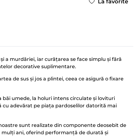
La favorite
 a murdăriei, iar curățarea se face simplu și fără
mentelor decorative suplimentare.
ea de sus și jos a plintei, ceea ce asigură o fixare
a băi umede, la holuri intens circulate și lovituri
 cu adevărat pe piața pardoselilor datorită mai
e noastre sunt realizate din componente deosebit de
e mulți ani, oferind performanță de durată și