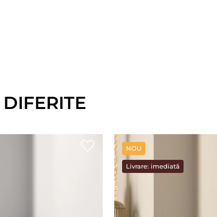
 DIFERITE
NOU
Livrare: imediată