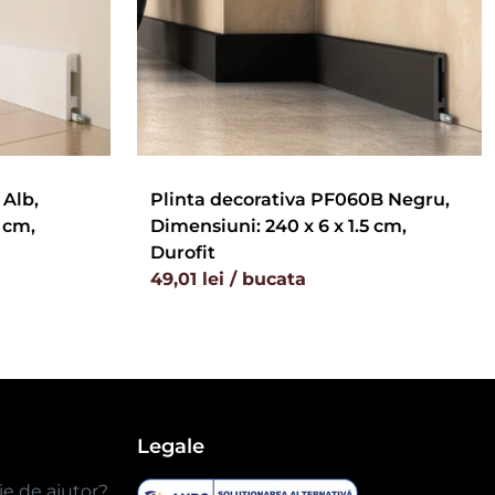
 Alb,
Plinta decorativa PF060B Negru,
 cm,
Dimensiuni: 240 x 6 x 1.5 cm,
Durofit
49,01 lei / bucata
Legale
ie de ajutor?