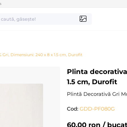
s
Gri, Dimensiuni: 240 x 8 x 1.5 cm, Durofit
Plinta decorativ
1.5 cm, Durofit
Plintă Decorativă Gri 
NOU
Cod:
GDD-PF080G
(#36
60,00 ron
/ buca