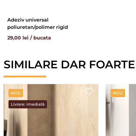
Adeziv universal
poliuretan/polimer rigid
29,00 lei / bucata
SIMILARE DAR FOARTE
NOU
NOU
Livrare: imediată