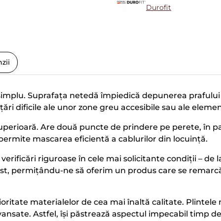
Durofit
zii
simplu. Suprafața netedă împiedică depunerea prafului și
rățări dificile ale unor zone greu accesibile sau ale ele
perioară. Are două puncte de prindere pe perete, în part
 permite mascarea eficientă a cablurilor din locuință.
erificări riguroase în cele mai solicitante condiții – de l
test, permițându-ne să oferim un produs care se remarcă
oritate materialelor de cea mai înaltă calitate. Plintel
avansate. Astfel, își păstrează aspectul impecabil timp d