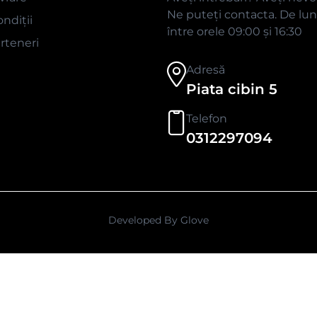
Ne puteți contacta. De luni
ndiții
între orele 09:00 și 16:30
rteneri
Adresă
Piata cibin 5
Telefon
0312297094
Developed By
Glove