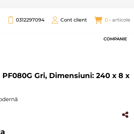
0312297094
Cont client
0
- articole
COMPANIE
a PF080G Gri, Dimensiuni: 240 x 8 x
Modernă
NOU
522)
ta