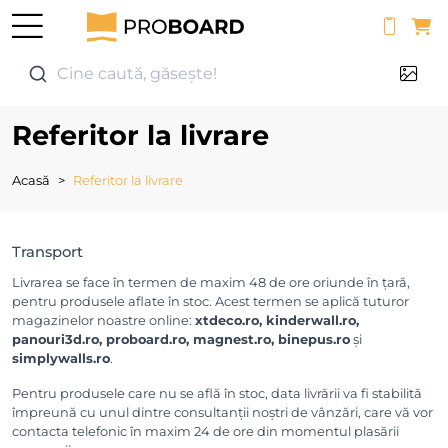
0
Cine caută, găsește!
Referitor la livrare
Acasă
Referitor la livrare
Transport
Livrarea se face în termen de maxim 48 de ore oriunde în țară,
pentru produsele aflate în stoc. Acest termen se aplică tuturor
magazinelor noastre online:
xtdeco.ro, kinderwall.ro,
panouri3d.ro, proboard.ro, magnest.ro, binepus.ro
și
simplywalls.ro
.
Pentru produsele care nu se află în stoc, data livrării va fi stabilită
împreună cu unul dintre consultanții noștri de vânzări, care vă vor
contacta telefonic în maxim 24 de ore din momentul plasării