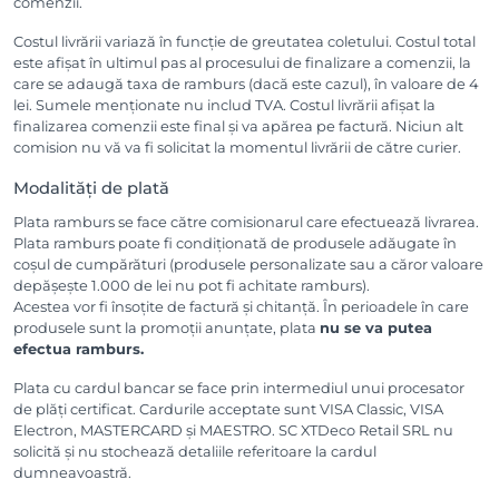
comenzii.
Costul livrării variază în funcție de greutatea coletului. Costul total
este afișat în ultimul pas al procesului de finalizare a comenzii, la
care se adaugă taxa de ramburs (dacă este cazul), în valoare de 4
lei. Sumele menționate nu includ TVA. Costul livrării afișat la
finalizarea comenzii este final și va apărea pe factură. Niciun alt
comision nu vă va fi solicitat la momentul livrării de către curier.
Modalități de plată
Plata ramburs se face către comisionarul care efectuează livrarea.
Plata ramburs poate fi condiționată de produsele adăugate în
coșul de cumpărături (produsele personalizate sau a căror valoare
depășește 1.000 de lei nu pot fi achitate ramburs).
Acestea vor fi însoțite de factură și chitanță. În perioadele în care
produsele sunt la promoții anunțate, plata
nu se va putea
efectua ramburs.
Plata cu cardul bancar se face prin intermediul unui procesator
de plăți certificat. Cardurile acceptate sunt VISA Classic, VISA
Electron, MASTERCARD și MAESTRO. SC XTDeco Retail SRL nu
solicită și nu stochează detaliile referitoare la cardul
dumneavoastră.