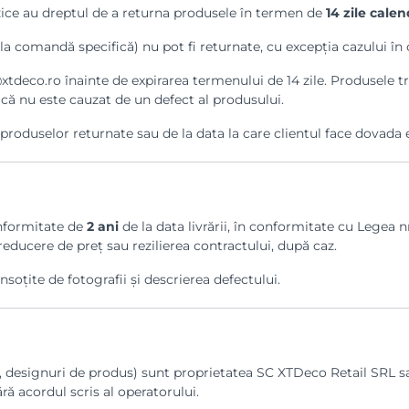
ice au dreptul de a returna produsele în termen de
14 zile calen
 comandă specifică) nu pot fi returnate, cu excepția cazului în c
xtdeco.ro înainte de expirarea termenului de 14 zile. Produsele tr
că nu este cauzat de un defect al produsului.
oduselor returnate sau de la data la care clientul face dovada e
onformitate de
2 ani
de la data livrării, în conformitate cu Legea 
 reducere de preț sau rezilierea contractului, după caz.
nsoțite de fotografii și descrierea defectului.
i, designuri de produs) sunt proprietatea SC XTDeco Retail SRL sau
ră acordul scris al operatorului.