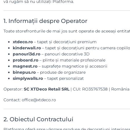
vă rugăm să nu utilizați Platforma.
1. Informații despre Operator
Toate storefronturile de mai jos sunt operate de aceeași entitat
xtdeco.ro
– tapet și decorațiuni premium
kinderwall.ro
– tapet și decorațiuni pentru camera copiil
panouri3d.ro
– panouri decorative 3D
proboard.ro
– plinte și materiale profesionale
magnest.ro
– suprafețe magnetice și accesorii
binepus.ro
– produse de organizare
simplywalls.ro
– tapet personalizat
Operator:
SC XTDeco Retail SRL
| CUI: RO35767538 | România
Contact: office@xtdeco.ro
2. Obiectul Contractului
Platforma oferă spre vânzare produse de decorațiuni interioare