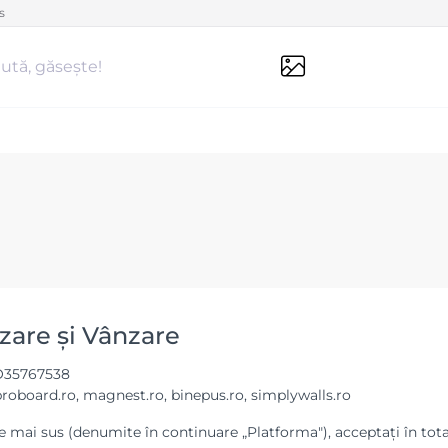
s
ută, găsește!
izare și Vânzare
RO35767538
proboard.ro, magnest.ro, binepus.ro, simplywalls.ro
te mai sus (denumite în continuare „Platforma"), acceptați în tot