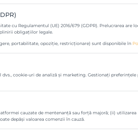
(GDPR)
tate cu Regulamentul (UE) 2016/679 (GDPR). Prelucrarea are loc î
nirii obligațiilor legale.
gere, portabilitate, opoziție, restricționare) sunt disponibile în
Po
dvs., cookie-uri de analiză și marketing. Gestionați preferințele p
atformei cauzate de mentenanță sau forță majoră; (ii) utilizarea 
poate depăși valoarea comenzii în cauză.