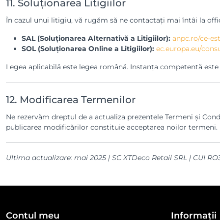
11. Soluționarea Litigiilor
În cazul unui litigiu, vă rugăm să ne contactați mai întâi la of
SAL (Soluționarea Alternativă a Litigiilor):
anpc.ro/ce-est
SOL (Soluționarea Online a Litigiilor):
ec.europa.eu/cons
Legea aplicabilă este legea română. Instanța competentă este ce
12. Modificarea Termenilor
Ne rezervăm dreptul de a actualiza prezentele Termeni și Condiți
publicarea modificărilor constituie acceptarea noilor termeni.
Ultima actualizare: mai 2025 | SC XTDeco Retail SRL | CUI R
Contul meu
Informații