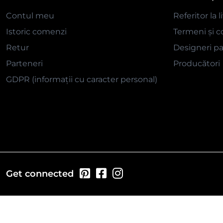
Contul meu
Referitor la l
Istoric comenzi
Termeni și co
Retur
Designeri pa
Parteneri
Producători
GDPR (informații cu caracter personal)
Get connected