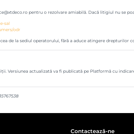
fice@xtdeco.ro pentru o rezolvare amiabilă. Dacă litigiul nu se poa
e-sal
umers/odr
a de la sediul operatorului, fără a aduce atingere drepturilor co
i. Versiunea actualizată va fi publicată pe Platformă cu indicarea
O35767538
Contactează-ne