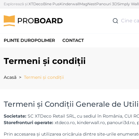
Explorează și:
XTDeco
Bine Pus
Kinderwall
MagNest
Panouri 3D
Simply Wall
Cine ca
PLINTE DUROPOLIMER
CONTACT
Termeni și condiții
Acasă
Termeni și condiții
Termeni și Condiții Generale de Util
Societate:
SC XTDeco Retail SRL, cu sediul în România, CUI 
Storefronturi operate:
xtdeco.ro, kinderwall.ro, panouri3d.ro, 
Prin accesarea și utilizarea oricăruia dintre site-urile enumera