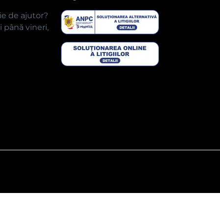
ie de ajutor?
 până vineri,