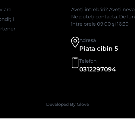
ivrare
Aveți întrebări? Aveți nevo
Ne puteți contacta. De luni
ndiții
între orele 09:00 și 16:30
rteneri
Adresă
Piata cibin 5
Telefon
0312297094
Developed By
Glove