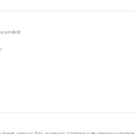
e juridică:
or
 (tapet, panouri, folii, accesorii). Contractul de vânzare-cumpăr