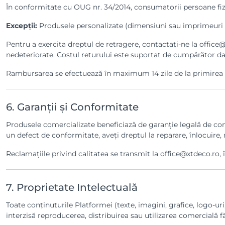
În conformitate cu OUG nr. 34/2014, consumatorii persoane fiz
Excepții:
Produsele personalizate (dimensiuni sau imprimeuri la
Pentru a exercita dreptul de retragere, contactați-ne la office@
nedeteriorate. Costul returului este suportat de cumpărător da
Rambursarea se efectuează în maximum 14 zile de la primirea pr
6. Garanții și Conformitate
Produsele comercializate beneficiază de garanție legală de c
un defect de conformitate, aveți dreptul la reparare, înlocuire,
Reclamațiile privind calitatea se transmit la office@xtdeco.ro, î
7. Proprietate Intelectuală
Toate conținuturile Platformei (texte, imagini, grafice, logo-ur
interzisă reproducerea, distribuirea sau utilizarea comercială fă