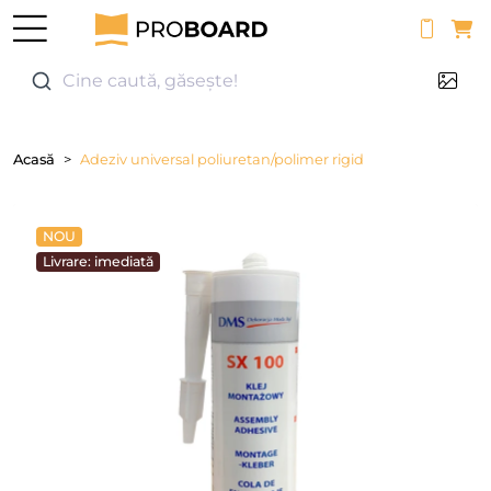
0
Cine caută, găsește!
Acasă
Adeziv universal poliuretan/polimer rigid
NOU
Livrare: imediată