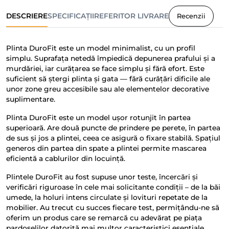
DESCRIERE
SPECIFICAȚII
REFERITOR LIVRARE
Recenzii
Plinta DuroFit este un model minimalist, cu un profil
simplu. Suprafața netedă împiedică depunerea prafului și a
murdăriei, iar curățarea se face simplu și fără efort. Este
suficient să ștergi plinta și gata — fără curățări dificile ale
unor zone greu accesibile sau ale elementelor decorative
suplimentare.
Plinta DuroFit este un model ușor rotunjit în partea
superioară. Are două puncte de prindere pe perete, în partea
de sus și jos a plintei, ceea ce asigură o fixare stabilă. Spațiul
generos din partea din spate a plintei permite mascarea
eficientă a cablurilor din locuință.
Plintele DuroFit au fost supuse unor teste, încercări și
verificări riguroase în cele mai solicitante condiții – de la băi
umede, la holuri intens circulate și lovituri repetate de la
mobilier. Au trecut cu succes fiecare test, permițându-ne să
oferim un produs care se remarcă cu adevărat pe piața
pardoselilor datorită mai multor caracteristici esențiale.