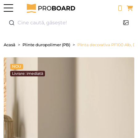
0
Cine caută, găsește!
Acasă
Plinte duropolimer (PB)
Plinta decorativa PF100 Alb, Di
NOU
Livrare: imediată