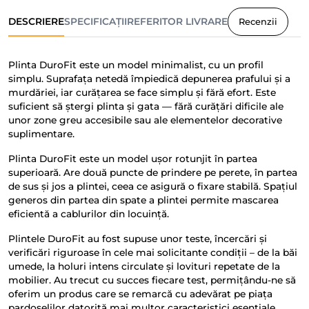
DESCRIERE
SPECIFICAȚII
REFERITOR LIVRARE
Recenzii
Plinta DuroFit este un model minimalist, cu un profil
simplu. Suprafața netedă împiedică depunerea prafului și a
murdăriei, iar curățarea se face simplu și fără efort. Este
suficient să ștergi plinta și gata — fără curățări dificile ale
unor zone greu accesibile sau ale elementelor decorative
suplimentare.
Plinta DuroFit este un model ușor rotunjit în partea
superioară. Are două puncte de prindere pe perete, în partea
de sus și jos a plintei, ceea ce asigură o fixare stabilă. Spațiul
generos din partea din spate a plintei permite mascarea
eficientă a cablurilor din locuință.
Plintele DuroFit au fost supuse unor teste, încercări și
verificări riguroase în cele mai solicitante condiții – de la băi
umede, la holuri intens circulate și lovituri repetate de la
mobilier. Au trecut cu succes fiecare test, permițându-ne să
oferim un produs care se remarcă cu adevărat pe piața
pardoselilor datorită mai multor caracteristici esențiale.