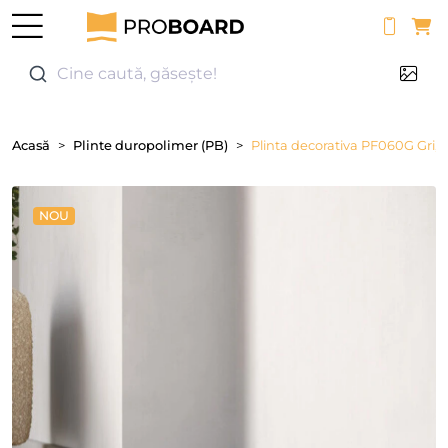
0
Cine caută, găsește!
Acasă
Plinte duropolimer (PB)
Plinta decorativa PF060G Gri, D
NOU