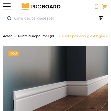
0
Cine caută, găsește!
Acasă
Plinte duropolimer (PB)
Plintă polimer rigid Allegria L7
NOU