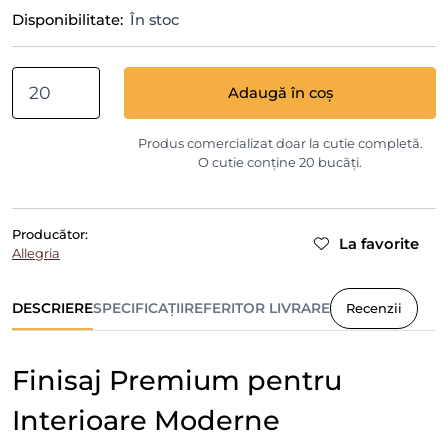
Disponibilitate:
În stoc
Adaugă în coș
Produs comercializat doar la cutie completă.
O cutie conține 20 bucăți.
Producător:
La favorite
Allegria
DESCRIERE
SPECIFICAȚII
REFERITOR LIVRARE
Recenzii
Finisaj Premium pentru
Interioare Moderne