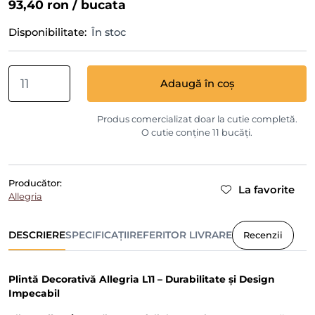
93,40 ron
/ bucata
Disponibilitate:
În stoc
Adaugă în coș
Produs comercializat doar la cutie completă.
O cutie conține 11 bucăți.
Producător:
La favorite
Allegria
DESCRIERE
SPECIFICAȚII
REFERITOR LIVRARE
Recenzii
Plintă Decorativă Allegria L11 – Durabilitate și Design
Impecabil