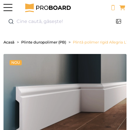
0
Cine caută, găsește!
Acasă
Plinte duropolimer (PB)
Plintă polimer rigid Allegria L11
NOU