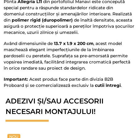
Plinta
Allegria L11
din portofoliul Manavi este concepută
special pentru a răspunde standardelor ridicate din
domeniul construcțiilor și amenajărilor interioare. Realizată
din
polimer rigid (duropolimer)
de înaltă densitate, aceasta
asigură o protecție superioară a pereților împotriva șocurilor
mecanice, uzurii zilnice și umezelii.
Având dimensiunile de
13.7 x 1.9 x 200 cm
, acest model
maschează elegant imperfecțiunile de la îmbinarea
pardoselii cu peretele. Suprafața sa pre-amorsată permite
vopsirea imediată, facilitând integrarea cromatică perfectă
în orice randare sau proiect de design.
Important:
Acest produs face parte din divizia B2B
Proboard și se comercializează exclusiv la
cutii întregi
.
ADEZIVI ȘI/SAU ACCESORII
NECESARI MONTAJULUI!
NOU