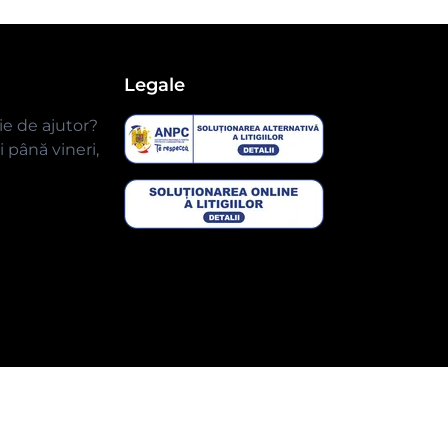
Legale
ie de ajutor?
 până vineri,