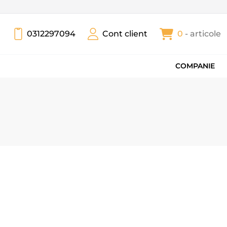
0312297094
Cont client
0
- articole
COMPANIE