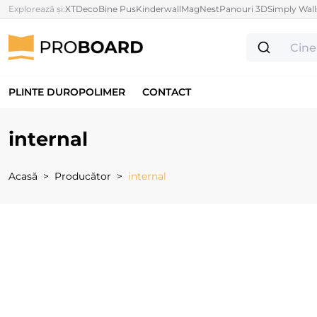
Explorează și:
XTDeco
Bine Pus
Kinderwall
MagNest
Panouri 3D
Simply Wall
PLINTE DUROPOLIMER
CONTACT
internal
Acasă
Producător
internal