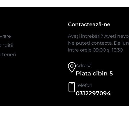
Contactează-ne
ivrare
Aveți întrebări? Aveți nevo
Ne puteți contacta. De luni
ndiții
între orele 09:00 și 16:30
rteneri
Adresă
Piata cibin 5
Telefon
0312297094
Developed By
Glove