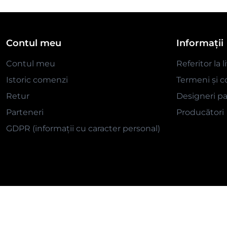
Contul meu
Informații
Contul meu
Referitor la l
Istoric comenzi
Termeni și co
Retur
Designeri pa
Parteneri
Producători
GDPR (informații cu caracter personal)
Get connected