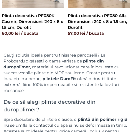
Plinta decorativa PF080K
Plinta decorativa PF080 Alb,
Cașmir, Dimensiuni: 240 x 8 x
Dimensiuni: 240 x 8 x 1.5 cm,
1.5 cm, Durofit
Durofit
60,00 lei / bucata
57,00 lei / bucata
Cauți soluția ideală pentru finisarea pardoselii? La
Proboard.ro găsești o gamă variată de
plinte din
duropolimer
, materialul revoluționar care înlocuiește cu
succes vechile plinte din MDF sau lemn. Create pentru
locuințe moderne,
plintele DuroFit
oferă o durabilitate
extremă, fiind 100% impermeabile și rezistente la lovituri
mecanice.
De ce să alegi plinte decorative din
duropolimer?
Spre deosebire de plintele clasice, o
plintă din polimer rigid
nu se umflă la contactul cu apa și nu se deformează în timp.
Acestea sunt ideale pentru orice cameră, inclusiv pentru