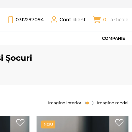
0312297094
Cont client
0
- articole
COMPANIE
i Șocuri
Imagine interior
Imagine model
NOU