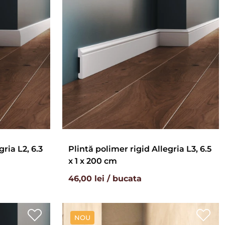
gria L2, 6.3
Plintă polimer rigid Allegria L3, 6.5
x 1 x 200 cm
46,00 lei / bucata
NOU