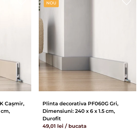
NOU
K Cașmir,
Plinta decorativa PF060G Gri,
 cm,
Dimensiuni: 240 x 6 x 1.5 cm,
Durofit
49,01 lei / bucata