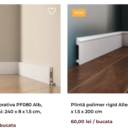
NOU
orativa PF080 Alb,
Plintă polimer rigid Alleg
 240 x 8 x 1.5 cm,
x 1.5 x 200 cm
60,00 lei / bucata
 bucata