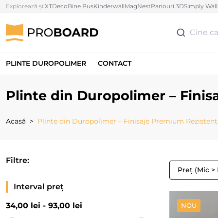
Explorează și:
XTDeco
Bine Pus
Kinderwall
MagNest
Panouri 3D
Simply Wall
Cine ca
PLINTE DUROPOLIMER
CONTACT
Plinte din Duropolimer – Finis
Acasă
Plinte din Duropolimer – Finisaje Premium Rezistente
Filtre:
Preț (Mic >
Interval preț
34
,00 lei -
93
,00 lei
NOU