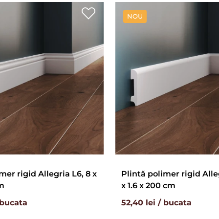
NOU
mer rigid Allegria L6, 8 x
Plintă polimer rigid Alle
cm
x 1.6 x 200 cm
 bucata
52,40 lei / bucata