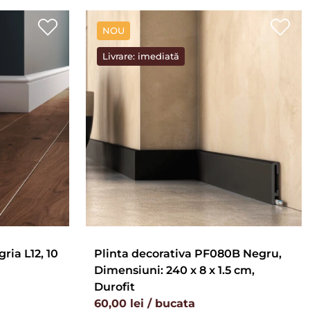
NOU
Livrare: imediată
ria L12, 10
Plinta decorativa PF080B Negru,
Dimensiuni: 240 x 8 x 1.5 cm,
Durofit
60,00 lei / bucata