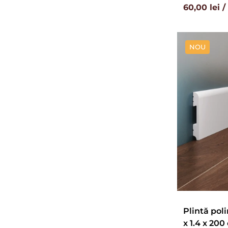
60,00 lei 
NOU
Plintă poli
x 1.4 x 200