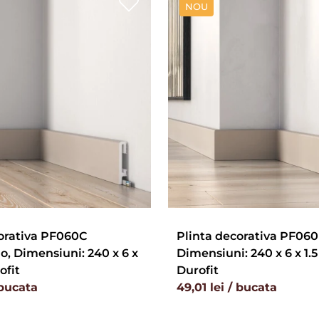
NOU
orativa PF060C
Plinta decorativa PF060
, Dimensiuni: 240 x 6 x
Dimensiuni: 240 x 6 x 1.5
ofit
Durofit
 bucata
49,01 lei / bucata