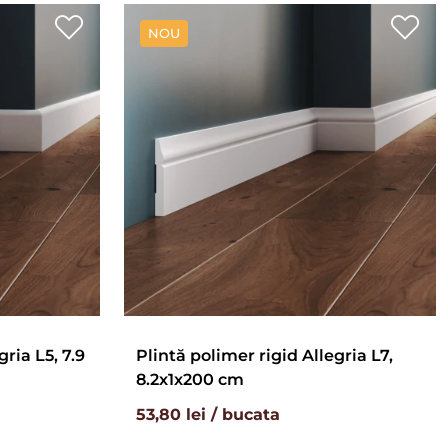
NOU
gria L5, 7.9
Plintă polimer rigid Allegria L7,
8.2x1x200 cm
53,80 lei / bucata