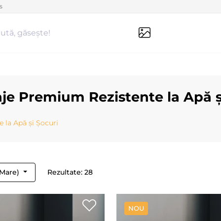
s
ută, găsește!
aje Premium Rezistente la Apă ș
 la Apă și Șocuri
 Mare)
Rezultate: 28
NOU