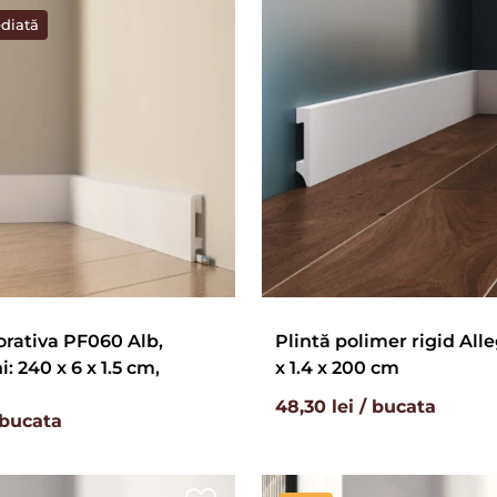
ediată
orativa PF060 Alb,
Plintă polimer rigid Alle
 240 x 6 x 1.5 cm,
x 1.4 x 200 cm
48,30 lei / bucata
 bucata