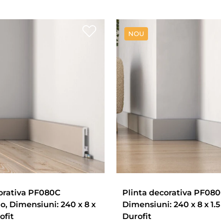
NOU
orativa PF080C
Plinta decorativa PF080
, Dimensiuni: 240 x 8 x
Dimensiuni: 240 x 8 x 1.5
ofit
Durofit