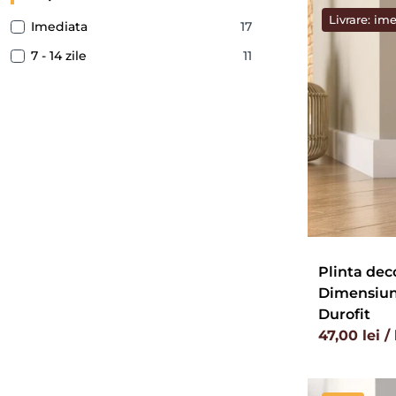
Livrare: im
Imediata
17
7 - 14 zile
11
Plinta dec
Dimensiuni:
Durofit
47,00 lei /