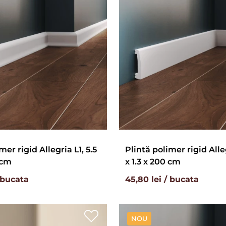
mer rigid Allegria L1, 5.5
Plintă polimer rigid Alle
 cm
x 1.3 x 200 cm
/ bucata
45,80 lei / bucata
NOU