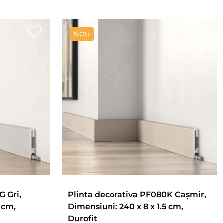
NOU
G Gri,
Plinta decorativa PF080K Cașmir,
 cm,
Dimensiuni: 240 x 8 x 1.5 cm,
Durofit