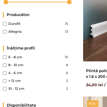
Producător:
Durofit
15
Allegria
13
Înălțime profil
6 - 8 cm
10
8 - 10 cm
8
Plintă poli
4 - 6 cm
6
x 1.6 x 200
> 12 cm
2
34,00 lei 
10 - 12 cm
2
NOU
Disponibilitate