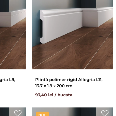
gria L9,
Plintă polimer rigid Allegria L11,
13.7 x 1.9 x 200 cm
93,40 lei / bucata
NOU