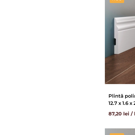
Plintă poli
12.7 x 1.6 
87,20 lei /