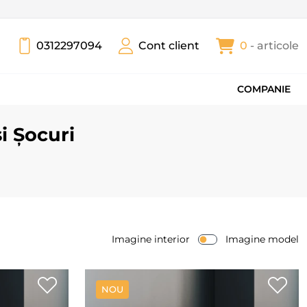
0312297094
Cont client
0
- articole
COMPANIE
i Șocuri
Imagine interior
Imagine model
NOU