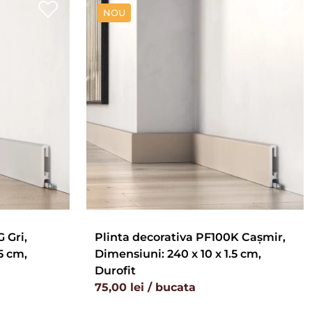
NOU
 Gri,
Plinta decorativa PF100K Cașmir,
5 cm,
Dimensiuni: 240 x 10 x 1.5 cm,
Durofit
75,00 lei / bucata