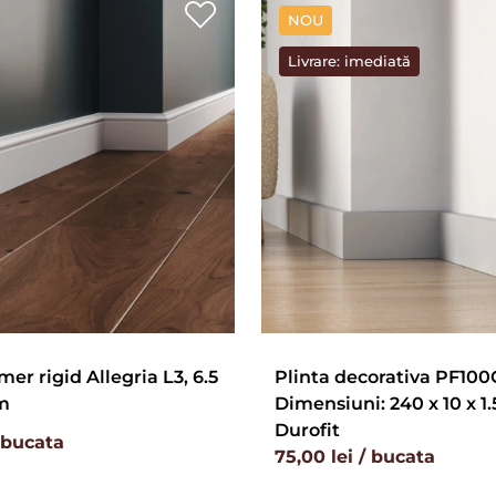
NOU
Livrare: imediată
mer rigid Allegria L3, 6.5
Plinta decorativa PF100G
cm
Dimensiuni: 240 x 10 x 1.
Durofit
/ bucata
75,00 lei / bucata