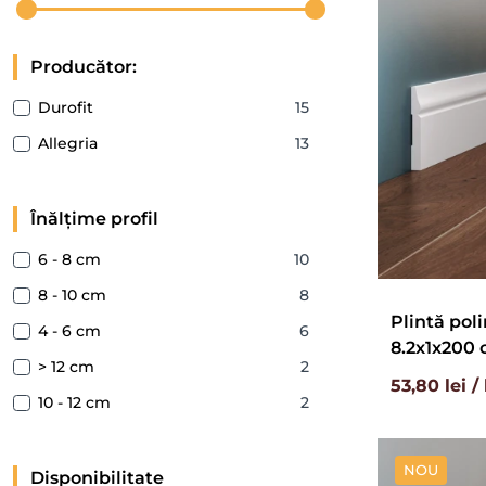
Producător:
Durofit
15
Allegria
13
Înălțime profil
6 - 8 cm
10
8 - 10 cm
8
Plintă poli
4 - 6 cm
6
8.2x1x200
> 12 cm
2
53,80 lei /
10 - 12 cm
2
NOU
Disponibilitate