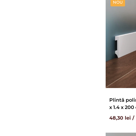
NOU
Plintă poli
x 1.4 x 200
48,30 lei 