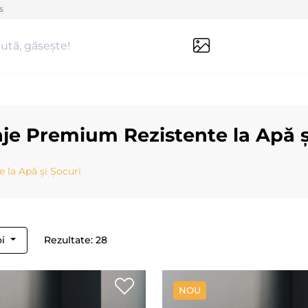
s
ută, găsește!
aje Premium Rezistente la Apă ș
 la Apă și Șocuri
oi
Rezultate: 28
NOU