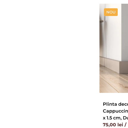
NOU
Plinta dec
Cappuccino
x 1.5 cm, D
75,00 lei 