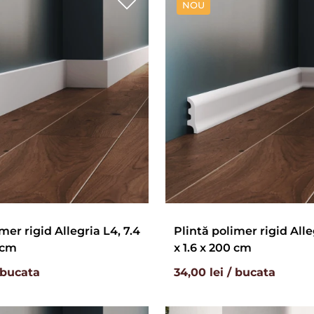
NOU
mer rigid Allegria L4, 7.4
Plintă polimer rigid Alleg
 cm
x 1.6 x 200 cm
/ bucata
34,00 lei / bucata