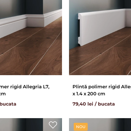
mer rigid Allegria L7,
Plintă polimer rigid Alleg
 cm
x 1.4 x 200 cm
 bucata
79,40 lei / bucata
NOU