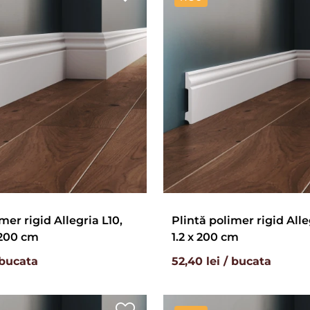
mer rigid Allegria L10,
Plintă polimer rigid Alle
x 200 cm
1.2 x 200 cm
 bucata
52,40 lei / bucata