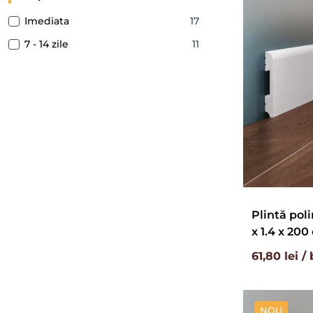
Imediata
17
7 - 14 zile
11
Plintă poli
x 1.4 x 200
61,80 lei /
NOU