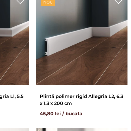
NOU
ria L1, 5.5
Plintă polimer rigid Allegria L2, 6.3
x 1.3 x 200 cm
45,80 lei / bucata