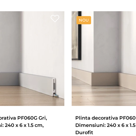
NOU
orativa PF060G Gri,
Plinta decorativa PF060
 240 x 6 x 1.5 cm,
Dimensiuni: 240 x 6 x 1.5
Durofit