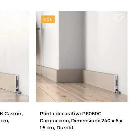
NOU
K Cașmir,
Plinta decorativa PF060C
 cm,
Cappuccino, Dimensiuni: 240 x 6 x
1.5 cm, Durofit