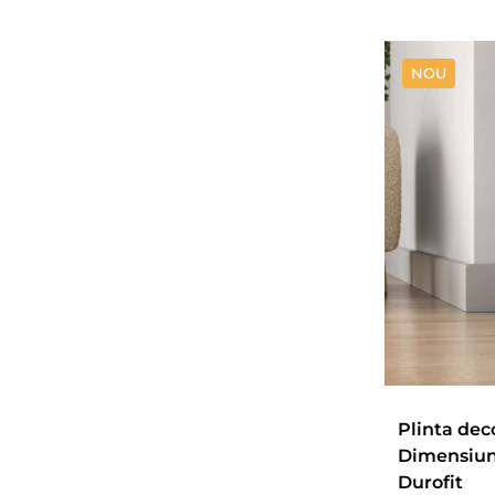
NOU
Plinta dec
Dimensiuni:
Durofit