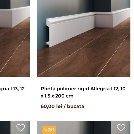
ria L13, 12
Plintă polimer rigid Allegria L12, 10
x 1.5 x 200 cm
60,00 lei / bucata
NOU