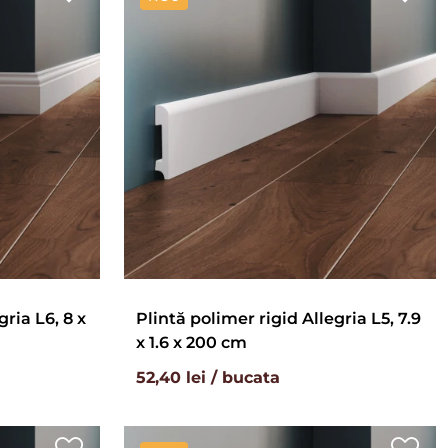
gria L6, 8 x
Plintă polimer rigid Allegria L5, 7.9
x 1.6 x 200 cm
52,40 lei / bucata