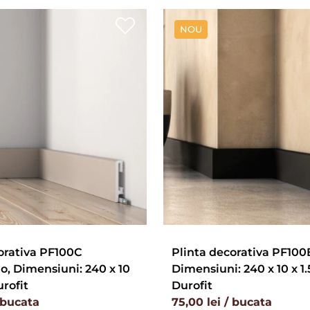
NOU
orativa PF100C
Plinta decorativa PF100
, Dimensiuni: 240 x 10
Dimensiuni: 240 x 10 x 1.
urofit
Durofit
/ bucata
75,00 lei / bucata