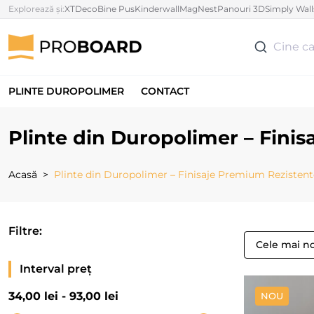
Explorează și:
XTDeco
Bine Pus
Kinderwall
MagNest
Panouri 3D
Simply Wall
Cine ca
PLINTE DUROPOLIMER
CONTACT
Plinte din Duropolimer – Finis
Acasă
Plinte din Duropolimer – Finisaje Premium Rezistente
Filtre:
Cele mai n
Interval preț
34
,00 lei -
93
,00 lei
NOU