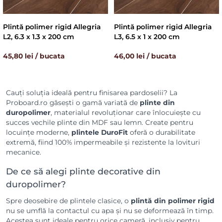
Plintă polimer rigid Allegria
Plintă polimer rigid Allegria
L2, 6.3 x 1.3 x 200 cm
L3, 6.5 x 1 x 200 cm
45,80 lei / bucata
46,00 lei / bucata
Cauți soluția ideală pentru finisarea pardoselii? La
Proboard.ro găsești o gamă variată de
plinte din
duropolimer
, materialul revoluționar care înlocuiește cu
succes vechile plinte din MDF sau lemn. Create pentru
locuințe moderne,
plintele DuroFit
oferă o durabilitate
extremă, fiind 100% impermeabile și rezistente la lovituri
mecanice.
De ce să alegi plinte decorative din
duropolimer?
Spre deosebire de plintele clasice, o
plintă din polimer rigid
nu se umflă la contactul cu apa și nu se deformează în timp.
Acestea sunt ideale pentru orice cameră, inclusiv pentru